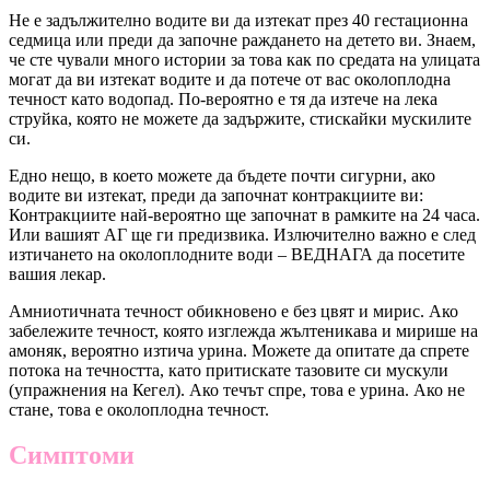
Не е задължително водите ви да изтекат през 40 гестационна
седмица или преди да започне раждането на детето ви. Знаем,
че сте чували много истории за това как по средата на улицата
могат да ви изтекат водите и да потече от вас околоплодна
течност като водопад. По-вероятно е тя да изтече на лека
струйка, която не можете да задържите, стискайки мускилите
си.
Едно нещо, в което можете да бъдете почти сигурни, ако
водите ви изтекат, преди да започнат контракциите ви:
Контракциите най-вероятно ще започнат в рамките на 24 часа.
Или вашият АГ ще ги предизвика. Излючително важно е след
изтичането на околоплодните води – ВЕДНАГА да посетите
вашия лекар.
Амниотичната течност обикновено е без цвят и мирис. Ако
забележите течност, която изглежда жълтеникава и мирише на
амоняк, вероятно изтича урина. Можете да опитате да спрете
потока на течността, като притискате тазовите си мускули
(упражнения на Кегел). Ако течът спре, това е урина. Ако не
стане, това е околоплодна течност.
Симптоми