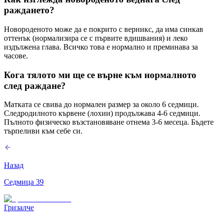
раждането?
Новороденото може да е покрито с верникс, да има синкав
оттенък (нормализира се с първите вдишвания) и леко
издължена глава. Всичко това е нормално и преминава за
часове.
Кога тялото ми ще се върне към нормалното
след раждане?
Матката се свива до нормален размер за около 6 седмици.
Следродилното кървене (лохии) продължава 4-6 седмици.
Пълното физическо възстановяване отнема 3-6 месеца. Бъдете
търпеливи към себе си.
Назад
Седмица
39
Гризалче