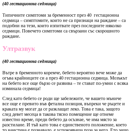
(40 гестационна седмица)
Типичните симптоми за бременност през 40 гестационна
седмица – симптомите, които не са признаци на раждане – са
подобни на тези, които изпитвате през последните няколко
седмици. Повечето симптоми са свързани със скорошното
раждане.
Ултразвук
(40 гестационна седмица)
Вътре в бременното коремче, бебето вероятно вече може да
огъва крайниците си
а през 40 гестационна седмица
. Мозъкът
на бебето все още бързо се развива – те стават по-умни с всяка
изминала седмица!
След като бебето се роди ще забележите, че вашето мъниче
все още е превито във фетална позиция, въпреки че ръцете и
краката му могат да се разклащат леко. Това е така, защото
след девет месеца в такова тясно помещение ще отнеме
известно време, преди бебето да осъзнае, че има място за
разстилане. И тъй като това е единственото положение, което
то наистина е познавало, е успокояваща поза за него. Ето защо