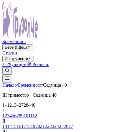
Бременност
Бебе & Деца
Статии
Инструменти
✨ Функции
💜 Premium
Начало
/
Бременност
/
Седмица
40
ІІІ триместър
· Седмица
40
1–12
13–27
28–40
І
1
2
3
4
5
6
7
8
9
10
11
12
ІІ
13
14
15
16
17
18
19
20
21
22
23
24
25
26
27
ІІІ