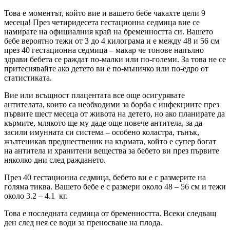
Това е моментът, който вие и вашето бебе чакахте цели 9
месеца! През четиридесета гестационна седмица вие се
намирате на официалния край на бременността си. Вашето
бебе вероятно тежи от 3 до 4 килограма и е между 48 и 56 см
през 40 гестационна седмица – макар че тонове напълно
здрави бебета се раждат по-малки или по-големи. За това не се
притеснявайте ако детето ви е по-мъничко или по-едро от
статистиката.
Вие или всъщност плацентата все още осигурявате
антителата, които са необходими за борба с инфекциите през
първите шест месеца от живота на детето, но ако планирате да
кърмите, млякото ще му даде още повече антитела, за да
засили имунната си система – особено коластра, тънък,
жълтеникав предшественик на кърмата, който е супер богат
на антитела и хранитени вещества за бебето ви през първите
няколко дни след раждането.
През 40 гестационна седмица, бебето ви е с размерите на
голяма тиква. Вашето бебе e с размери около
48 – 56
см и тежи
около
3.2 – 4.1
кг.
Това е последната седмица от бременността. Всеки следващ
ден след нея се води за преносване на плода.