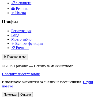
📋 Чеклисти
📖 Речник
✨ Имена
Профил
Регистрация
Вход
Моето табло
✨ Всички функции
💜 Premium
☕ Подкрепи ме
© 2025 Гризалче — Всичко за майчинството
Поверителност
Условия
Използваме бисквитки за анализ на посещенията.
Научи
повече
Приемам
Откажи