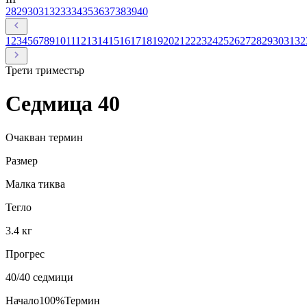
28
29
30
31
32
33
34
35
36
37
38
39
40
1
2
3
4
5
6
7
8
9
10
11
12
13
14
15
16
17
18
19
20
21
22
23
24
25
26
27
28
29
30
31
32
Трети
триместър
Седмица
40
Очакван термин
Размер
Малка тиква
Тегло
3.4 кг
Прогрес
40
/40 седмици
Начало
100
%
Термин