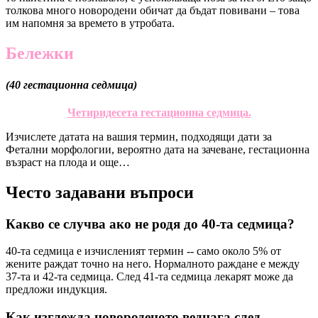
толкова много новородени обичат да бъдат повивани – това
им напомня за времето в утробата.
Бележки
(40 гестационна седмица)
Четиридесета гестационна седмица.
Изчислете датата на вашия термин, подходящи дати за
Фетални морфологии, вероятно дата на зачеване, гестационна
възраст на плода и още…
Често задавани въпроси
Какво се случва ако не родя до 40-та седмица?
40-та седмица е изчисленият термин -- само около 5% от
жените раждат точно на него. Нормалното раждане е между
37-та и 42-та седмица. След 41-та седмица лекарят може да
предложи индукция.
Как изглежда новороденото веднага след