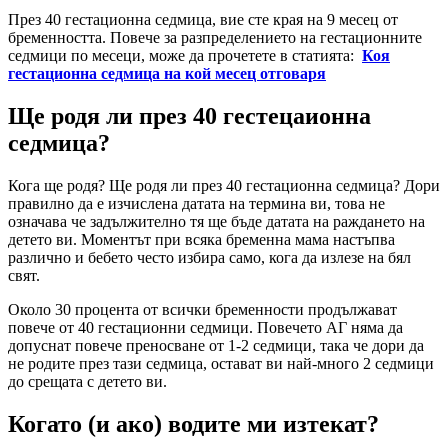
През 40 гестационна седмица, вие сте края на 9 месец от
бременността. Повече за разпределението на гестационните
седмици по месеци, може да прочетете в статията:
Коя
гестационна седмица на кой месец отговаря
Ще родя ли през 40 гестецаионна
седмица?
Кога ще родя? Ще родя ли през 40 гестационна седмица? Дори
правилно да е изчислена датата на термина ви, това не
означава че задължително тя ще бъде датата на раждането на
детето ви. Моментът при всяка бременна мама настъпва
различно и бебето често избира само, кога да излезе на бял
свят.
Около 30 процента от всички бременности продължават
повече от 40 гестационни седмици. Повечето АГ няма да
допуснат повече преносване от 1-2 седмици, така че дори да
не родите през тази седмица, остават ви най-много 2 седмици
до срещата с детето ви.
Когато (и ако) водите ми изтекат?