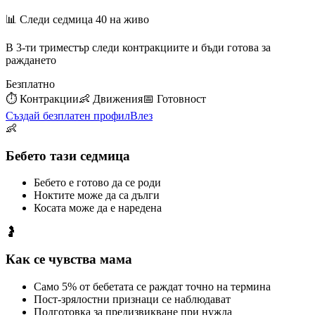
📊 Следи седмица
40
на живо
В 3-ти триместър следи контракциите и бъди готова за
раждането
Безплатно
⏱️
Контракции
👶
Движения
📅
Готовност
Създай безплатен профил
Влез
👶
Бебето тази седмица
Бебето е готово да се роди
Ноктите може да са дълги
Косата може да е наредена
🤰
Как се чувства мама
Само 5% от бебетата се раждат точно на термина
Пост-зрялостни признаци се наблюдават
Подготовка за предизвикване при нужда