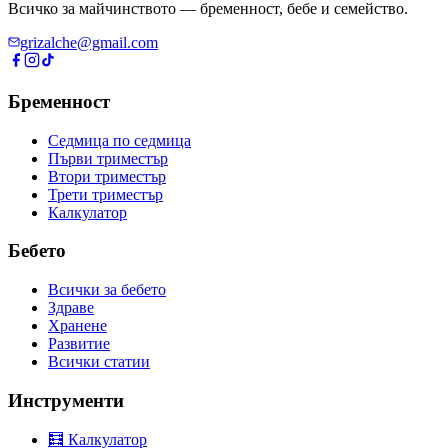
Всичко за майчинството — бременност, бебе и семейство.
grizalche@gmail.com
Бременност
Седмица по седмица
Първи триместър
Втори триместър
Трети триместър
Калкулатор
Бебето
Всички за бебето
Здраве
Хранене
Развитие
Всички статии
Инструменти
🧮 Калкулатор