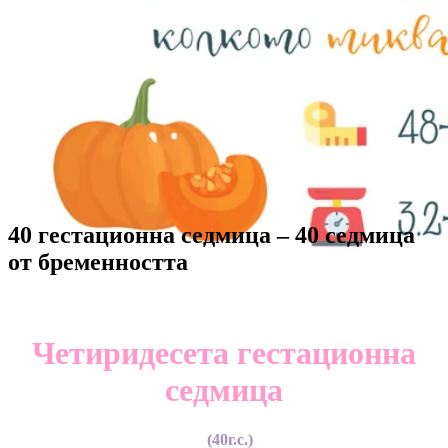
40 гестационна седмица – 40 седмица
от бременността
Четиридесета гестационна
седмица
(40г.с.)