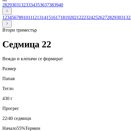
28
29
30
31
32
33
34
35
36
37
38
39
40
1
2
3
4
5
6
7
8
9
10
11
12
13
14
15
16
17
18
19
20
21
22
23
24
25
26
27
28
29
30
31
32
Втори
триместър
Седмица
22
Вежди и клепачи се формират
Размер
Папая
Тегло
430 г
Прогрес
22
/40 седмици
Начало
55
%
Термин