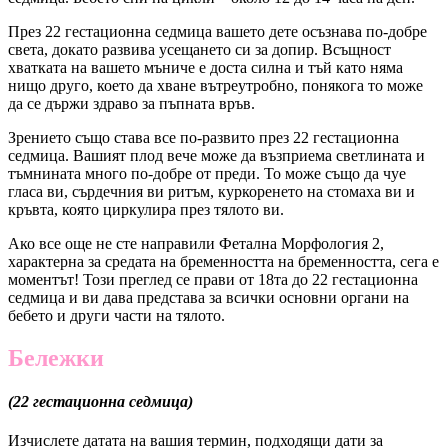
През 22 гестационна седмица вашето дете осъзнава по-добре
света, докато развива усещането си за допир. Всъщност
хватката на вашето мъниче е доста силна и тъй като няма
нищо друго, което да хване вътреутробно, понякога то може
да се държи здраво за пъпната връв.
Зрението също става все по-развито през 22 гестационна
седмица. Вашият плод вече може да възприема светлината и
тъмнината много по-добре от преди. То може също да чуе
гласа ви, сърдечния ви ритъм, куркоренето на стомаха ви и
кръвта, която циркулира през тялото ви.
Ако все още не сте направили Фетална Морфология 2,
характерна за средата на бременността на бременността, сега е
моментът! Този преглед се прави от 18та до 22 гестационна
седмица и ви дава представа за всички основни органи на
бебето и други части на тялото.
Бележки
(22 гестационна седмица)
Изчислете датата на вашия термин, подходящи дати за