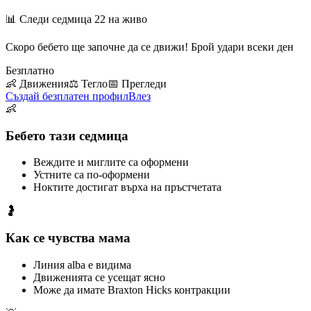
📊 Следи седмица
22
на живо
Скоро бебето ще започне да се движи! Брой удари всеки ден
Безплатно
👶
Движения
⚖️
Тегло
📅
Прегледи
Създай безплатен профил
Влез
👶
Бебето тази седмица
Веждите и миглите са оформени
Устните са по-оформени
Ноктите достигат върха на пръстчетата
🤰
Как се чувства мама
Линия alba е видима
Движенията се усещат ясно
Може да имате Braxton Hicks контракции