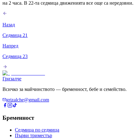
на 2 часа. В 22-та седмица движенията все още са нередовни.
Назад
Седмица
21
Напред
Седмица
23
Гризалче
Всичко за майчинството — бременност, бебе и семейство.
grizalche@gmail.com
Бременност
Седмица по седмица
Първи триместър