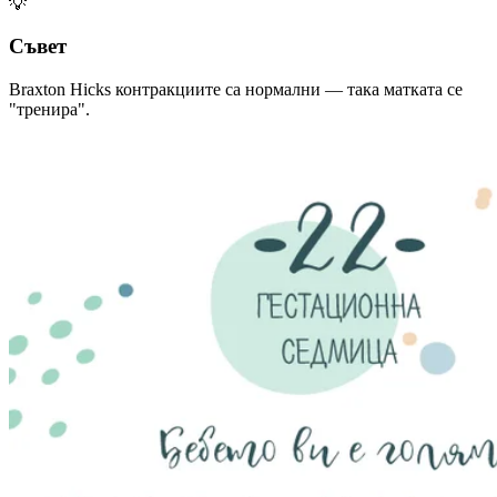
💡
Съвет
Braxton Hicks контракциите са нормални — така матката се
"тренира".