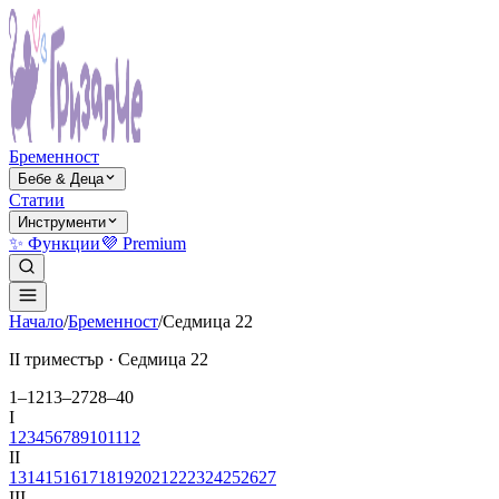
Бременност
Бебе & Деца
Статии
Инструменти
✨ Функции
💜 Premium
Начало
/
Бременност
/
Седмица
22
ІІ триместър
· Седмица
22
1–12
13–27
28–40
І
1
2
3
4
5
6
7
8
9
10
11
12
ІІ
13
14
15
16
17
18
19
20
21
22
23
24
25
26
27
ІІІ