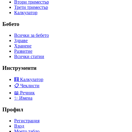
Втори триместър
Трети триместър
Калкулатор
Бебето
Всички за бебето
Здраве
Хранене
Развитие
Всички статии
Инструменти
🧮 Калкулатор
📋 Чеклисти
📖 Речник
✨ Имена
Профил
Регистрация
Вход
Моето табло