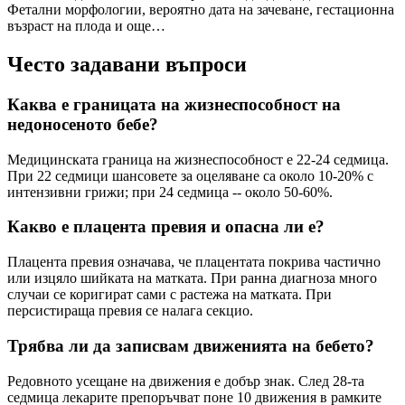
Фетални морфологии, вероятно дата на зачеване, гестационна
възраст на плода и още…
Често задавани въпроси
Каква е границата на жизнеспособност на
недоносеното бебе?
Медицинската граница на жизнеспособност е 22-24 седмица.
При 22 седмици шансовете за оцеляване са около 10-20% с
интензивни грижи; при 24 седмица -- около 50-60%.
Какво е плацента превия и опасна ли е?
Плацента превия означава, че плацентата покрива частично
или изцяло шийката на матката. При ранна диагноза много
случаи се коригират сами с растежа на матката. При
персистираща превия се налага секцио.
Трябва ли да записвам движенията на бебето?
Редовното усещане на движения е добър знак. След 28-та
седмица лекарите препоръчват поне 10 движения в рамките