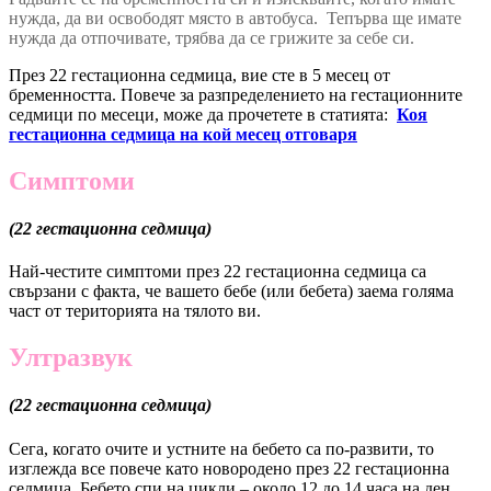
нужда, да ви освободят място в автобуса.
Тепърва ще имате
нужда да отпочивате, трябва да се грижите за себе си.
През 22 гестационна седмица, вие сте в 5 месец от
бременността. Повече за разпределението на гестационните
седмици по месеци, може да прочетете в статията:
Коя
гестационна седмица на кой месец отговаря
Симптоми
(22 гестационна седмица)
Най-честите симптоми през 22 гестационна седмица са
свързани с факта, че вашето бебе (или бебета) заема голяма
част от територията на тялото ви.
Ултразвук
(22 гестационна седмица)
Сега, когато очите и устните на бебето са по-развити, то
изглежда все повече като новородено през 22 гестационна
седмица. Бебето спи на цикли – около 12 до 14 часа на ден.