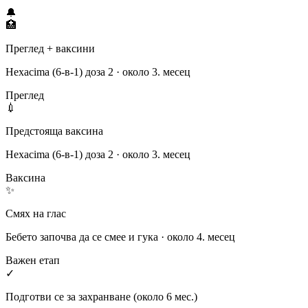
🔔
🏥
Преглед + ваксини
Hexacima (6-в-1) доза 2 · около 3. месец
Преглед
💉
Предстояща ваксина
Hexacima (6-в-1) доза 2 · около 3. месец
Ваксина
✨
Смях на глас
Бебето започва да се смее и гука · около 4. месец
Важен етап
✓
Подготви се за захранване (около 6 мес.)