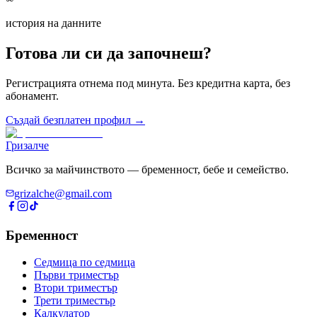
история на данните
Готова ли си да започнеш?
Регистрацията отнема под минута. Без кредитна карта, без
абонамент.
Създай безплатен профил →
Гризалче
Всичко за майчинството — бременност, бебе и семейство.
grizalche@gmail.com
Бременност
Седмица по седмица
Първи триместър
Втори триместър
Трети триместър
Калкулатор