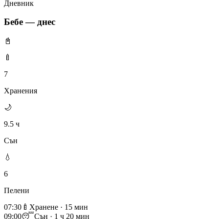
Дневник
Бебе — днес
📓
🍼
7
Хранения
🌙
9.5 ч
Сън
💧
6
Пелени
07:30
🍼
Хранене · 15 мин
09:00
😴
Сън · 1 ч 20 мин