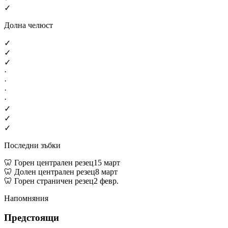
✓
Долна челюст
✓
✓
✓
·
·
·
·
✓
✓
✓
Последни зъбки
🦷
Горен централен резец
15 март
🦷
Долен централен резец
8 март
🦷
Горен страничен резец
2 февр.
Напомняния
Предстоящи