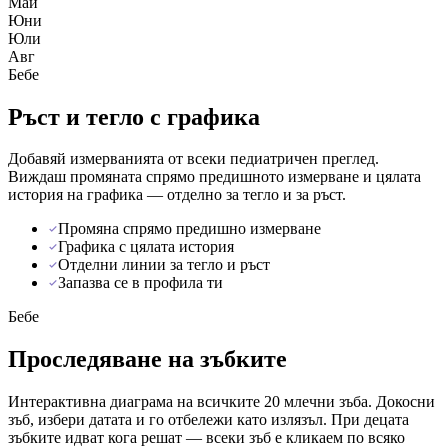
Май
Юни
Юли
Авг
Бебе
Ръст и тегло с графика
Добавяй измерванията от всеки педиатричен преглед.
Виждаш промяната спрямо предишното измерване и цялата
история на графика — отделно за тегло и за ръст.
Промяна спрямо предишно измерване
Графика с цялата история
Отделни линии за тегло и ръст
Запазва се в профила ти
Бебе
Проследяване на зъбките
Интерактивна диаграма на всичките 20 млечни зъба. Докосни
зъб, избери датата и го отбележи като излязъл. При децата
зъбките идват кога решат — всеки зъб е кликаем по всяко