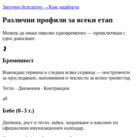
Започни безплатно →
Към дашборда
Различни профили за всеки етап
Можеш да имаш няколко едновременно — превключваш с
едно докосване.
🤰
Бременност
Въвеждаш термина и следиш всяка седмица — инструменти
за проследяване, напомняния и чеклисти за всеки триместър.
Тегло · Движения · Контракции
👶
Бебе (0–3 г.)
Дневник, ръст и тегло, зъбки, захранване и ваксини по
официалния имунизационен календар.