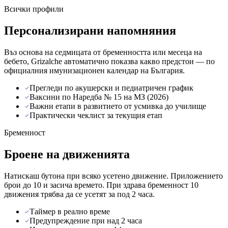
Всички профили
Персонализирани напомняния
Въз основа на седмицата от бременността или месеца на
бебето, Grizalche автоматично показва какво предстои — по
официалния имунизационен календар на България.
Прегледи по акушерски и педиатричен график
Ваксини по Наредба № 15 на МЗ (2026)
Важни етапи в развитието от усмивка до училище
Практически чеклист за текущия етап
Бременност
Броене на движенията
Натискаш бутона при всяко усетено движение. Приложението
брои до 10 и засича времето. При здрава бременност 10
движения трябва да се усетят за под 2 часа.
Таймер в реално време
Предупреждение при над 2 часа