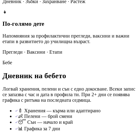
Дневник · Зъбки · Захранване · Растеж
👧
По-голямо дете
Напомняния за профилактични прегледи, ваксини и важни
етапи в развитието до училищна възраст.
Прегледи · Ваксини · Етапи
Бебе
Дневник на бебето
Логвай хранения, пелени и сън с едно докосване. Всеки запис
се запазва с час и дата в профила ти. При 2+ дни се появява
графика с ритъма на последната седмица.
🍼 Хранения — кърма или адаптирано
👶 Пелени — брой смени
😴 Сън — начало и край
📊 Графика за 7 дни