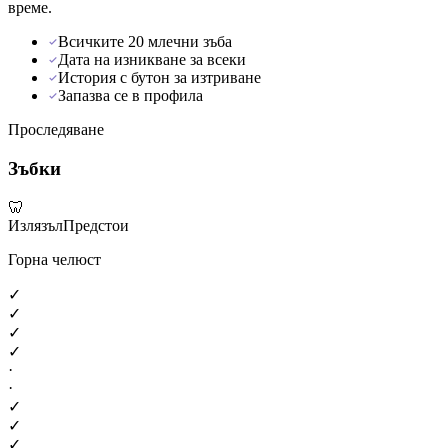
време.
Всичките 20 млечни зъба
Дата на изникване за всеки
История с бутон за изтриване
Запазва се в профила
Проследяване
Зъбки
🦷
Излязъл
Предстои
Горна челюст
✓
✓
✓
✓
·
·
✓
✓
✓