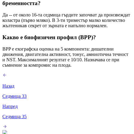
бременността?
Да -- от около 16-та седмица гърдите започват да произвеждат
коластра (първо мляко). В 3-ти триместър малко количество
жълтеникав секрет от зърната е напълно нормален.
Какво е биофизичен профил (BPP)?
BPP е ехографска оценка на 5 компонента: дишателни
движения, двигателна активност, тонус, амниотична течност
и NST. Максималният резултат е 10/10. Назначава се при
съмнение за компромис на плода.
Назад
Седмица
33
Напред
Седмица
35