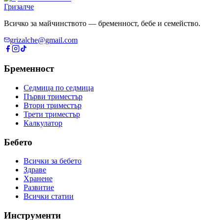
Гризалче
Всичко за майчинството — бременност, бебе и семейство.
grizalche@gmail.com
Бременност
Седмица по седмица
Първи триместър
Втори триместър
Трети триместър
Калкулатор
Бебето
Всички за бебето
Здраве
Хранене
Развитие
Всички статии
Инструменти