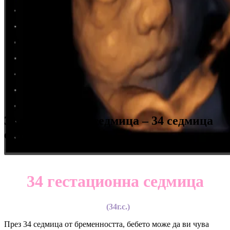
34 гестационна седмица – 34 седмица
от бременността
34 гестационна седмица
(34г.с.)
През 34 седмица от бременността, бебето може да ви чува