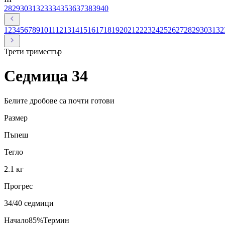
28
29
30
31
32
33
34
35
36
37
38
39
40
1
2
3
4
5
6
7
8
9
10
11
12
13
14
15
16
17
18
19
20
21
22
23
24
25
26
27
28
29
30
31
32
Трети
триместър
Седмица
34
Белите дробове са почти готови
Размер
Пъпеш
Тегло
2.1 кг
Прогрес
34
/40 седмици
Начало
85
%
Термин