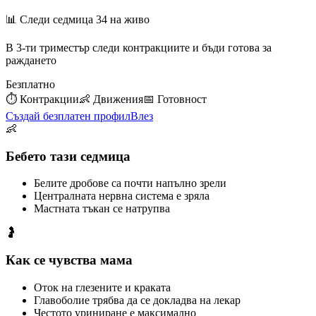
📊 Следи седмица
34
на живо
В 3-ти триместър следи контракциите и бъди готова за
раждането
Безплатно
⏱️
Контракции
👶
Движения
📅
Готовност
Създай безплатен профил
Влез
👶
Бебето тази седмица
Белите дробове са почти напълно зрели
Централната нервна система е зряла
Мастната тъкан се натрупва
🤰
Как се чувства мама
Оток на глезените и краката
Главоболие трябва да се докладва на лекар
Честото уриниране е максимално