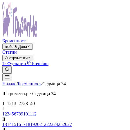
Бременност
Бебе & Деца
Статии
Инструменти
✨ Функции
💜 Premium
Начало
/
Бременност
/
Седмица
34
ІІІ триместър
· Седмица
34
1–12
13–27
28–40
І
1
2
3
4
5
6
7
8
9
10
11
12
ІІ
13
14
15
16
17
18
19
20
21
22
23
24
25
26
27
ІІІ