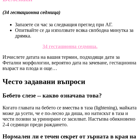
(34 гестационна седмица)
Запазете си час за следващия преглед при АГ.
Опитвайте се да използвате всяка свпбодна минутка за
дрямка.
34 гестационна седмица.
Изчислете датата на вашия термин, подходящи дати за
Фетални морфологии, вероятно дата на зачеване, гестационна
възраст на плода и още…
Често задавани въпроси
Бебето слезе -- какво означава това?
Когато главата на бебето се вмества в таза (lightening), майката
може да усети, че е по-лесно да диша, но натискът в таза и
чести позиви за уриниране се засилват. Настъпва обикновено
2-4 седмици преди раждането.
Нормален ли е течен секрет от зърната в края на