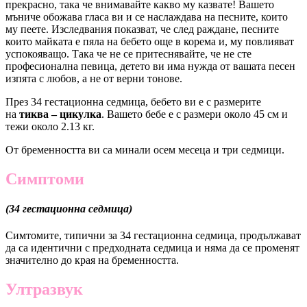
прекрасно, така че внимавайте какво му казвате! Вашето
мъниче обожава гласа ви и се наслaждава на песните, които
му пеете. Изследвания показват, че след раждане, песните
които майката е пяла на бебето още в корема и, му повлияват
успокояващо. Така че не се притеснявайте, че не сте
професионална певица, детето ви има нужда от вашата песен
изпята с любов, а не от верни тонове.
През 34 гестационна седмица, бебето ви е с размерите
на
тиква – цикулка
. Вашето бебе e с размери около 45 см и
тежи около 2.13 кг.
От бременността ви са минали осем месеца и
три
седмици.
Симптоми
(34 гестационна седмица)
Симтомите, типични за 34 гестационна седмица, продължават
да са идентични с предходната седмица и няма да се променят
значително до края на бременността.
Ултразвук