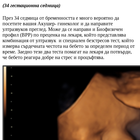
(34 гестационна седмица)
През 34 седмица от бременността е много вероятно да
посетите вашия Акушер- гинеколог и да направите
ултразвуков преглед. Може да се направи и Биофизичен
профил (BPP) по преценка на лекаря, който представлява
комбинация от ултразвук и специален безстресов тест, който
измерва сърдечната честота на бебето за определен период от
време. Заедно тези два теста помагат на лекаря да потвърди,
че бебето реагира добре на стрес и процъфтява.