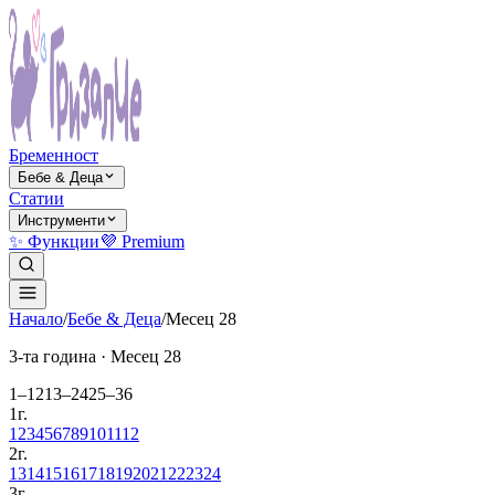
Бременност
Бебе & Деца
Статии
Инструменти
✨ Функции
💜 Premium
Начало
/
Бебе & Деца
/
Месец
28
3-та година
· Месец
28
1–12
13–24
25–36
1г.
1
2
3
4
5
6
7
8
9
10
11
12
2г.
13
14
15
16
17
18
19
20
21
22
23
24
3г.