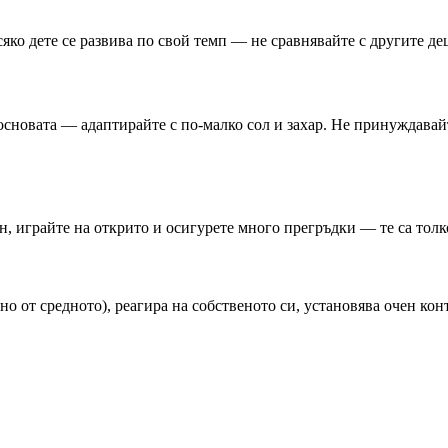
яко дете се развива по свой темп — не сравнявайте с другите де
основата — адаптирайте с по-малко сол и захар. Не принуждавайт
, играйте на открито и осигурете много прегръдки — те са толко
но от средното), реагира на собственото си, установява очен к