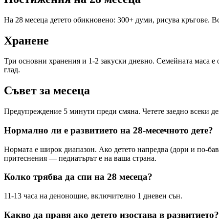
На 28 месеца детето обикновено: 300+ думи, рисува кръгове. Вс
Хранене
Три основни хранения и 1-2 закуски дневно. Семейната маса е 
глад.
Съвет за месеца
Предупреждение 5 минути преди смяна. Четете заедно всеки ден
Нормално ли е развитието на 28-месечното дете?
Нормата е широк диапазон. Ако детето напредва (дори и по-бав
притеснения — педиатърът е на ваша страна.
Колко трябва да спи на 28 месеца?
11-13 часа на денонощие, включително 1 дневен сън.
Какво да правя ако детето изостава в развитието?