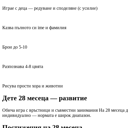
Играе с деца — редуване и споделяне (с усилие)
Казва пълното си ime и фамилия
Брои до 5-10
Разпознава 4-8 цвята
Рисува прости хора и животни
Дете 28 месеца — развитие
Обича игра с връстници и съвместни занимания На 28 месеца де
индивидуално — нормата е широк диапазон.
Постижения на 28 месеца