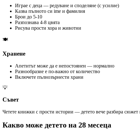
Играе с деца — редуване и споделяне (с усилие)
Казва пълното си ime и фамилия
Брои до 5-10
Разпознава 4-8 цвята
Рисува прости хора и животни
🍽️
Хранене
Апетитът може да е непостоянен — нормално
Разнообразие е по-важно от количество
Включете пълнозърнести храни
💡
Съвет
Четете книжки с прости истории — детето вече разбира сюжет 
Какво може
детето
на
28
месеца