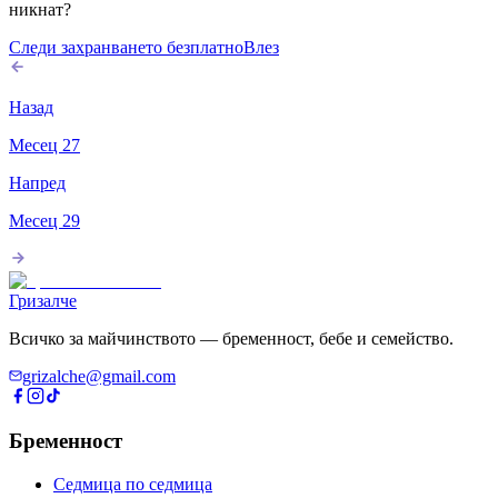
никнат?
Следи захранването безплатно
Влез
Назад
Месец
27
Напред
Месец
29
Гризалче
Всичко за майчинството — бременност, бебе и семейство.
grizalche@gmail.com
Бременност
Седмица по седмица