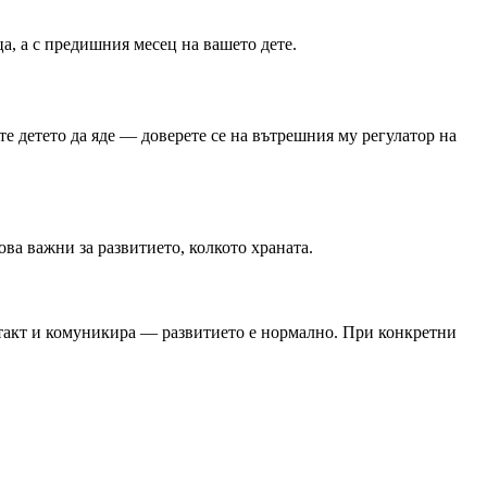
ца, а с предишния месец на вашето дете.
е детето да яде — доверете се на вътрешния му регулатор на
ва важни за развитието, колкото храната.
онтакт и комуникира — развитието е нормално. При конкретни