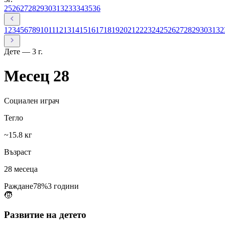
25
26
27
28
29
30
31
32
33
34
35
36
1
2
3
4
5
6
7
8
9
10
11
12
13
14
15
16
17
18
19
20
21
22
23
24
25
26
27
28
29
30
31
32
Дете — 3 г.
Месец
28
Социален играч
Тегло
~15.8 кг
Възраст
28
месеца
Раждане
78
%
3 години
🧒
Развитие на
детето