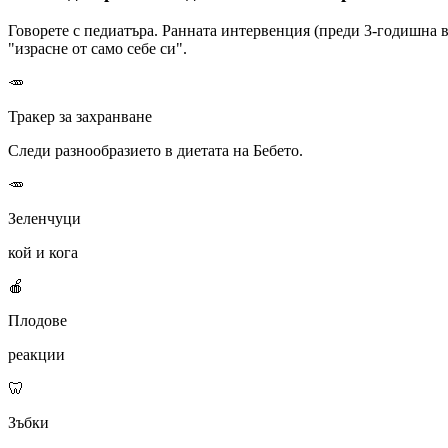
Говорете с педиатъра. Ранната интервенция (преди 3-годишна в
"израсне от само себе си".
🥕
Тракер за захранване
Следи разнообразието в диетата на Бебето.
🥕
Зеленчуци
кой и кога
🍎
Плодове
реакции
🦷
Зъбки