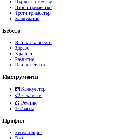
Първи триместър
Втори триместър
Трети триместър
Калкулатор
Бебето
Всички за бебето
Здраве
Хранене
Развитие
Всички статии
Инструменти
🧮 Калкулатор
📋 Чеклисти
📖 Речник
✨ Имена
Профил
Регистрация
Вход